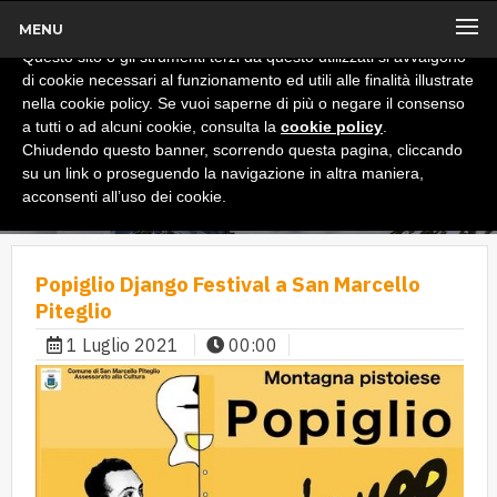
MENU
x
Informativa
Questo sito o gli strumenti terzi da questo utilizzati si avvalgono
di cookie necessari al funzionamento ed utili alle finalità illustrate
nella cookie policy. Se vuoi saperne di più o negare il consenso
a tutti o ad alcuni cookie, consulta la
cookie policy
.
Chiudendo questo banner, scorrendo questa pagina, cliccando
su un link o proseguendo la navigazione in altra maniera,
acconsenti all’uso dei cookie.
Popiglio Django Festival a San Marcello
Piteglio
1 Luglio 2021
00:00