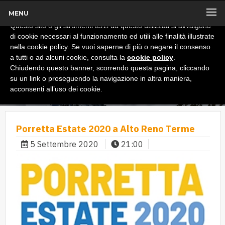
MENU
x
Informativa
Questo sito o gli strumenti terzi da questo utilizzati si avvalgono
di cookie necessari al funzionamento ed utili alle finalità illustrate
nella cookie policy. Se vuoi saperne di più o negare il consenso
a tutti o ad alcuni cookie, consulta la
cookie policy
.
Chiudendo questo banner, scorrendo questa pagina, cliccando
su un link o proseguendo la navigazione in altra maniera,
acconsenti all’uso dei cookie.
Porretta Estate 2020 a Alto Reno Terme
5 Settembre 2020
21:00