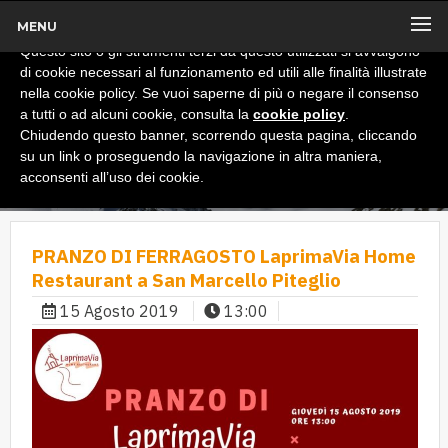
MENU
x
Informativa
Questo sito o gli strumenti terzi da questo utilizzati si avvalgono
di cookie necessari al funzionamento ed utili alle finalità illustrate
nella cookie policy. Se vuoi saperne di più o negare il consenso
a tutti o ad alcuni cookie, consulta la
cookie policy
.
Chiudendo questo banner, scorrendo questa pagina, cliccando
su un link o proseguendo la navigazione in altra maniera,
acconsenti all’uso dei cookie.
PRANZO DI FERRAGOSTO LaprimaVia Home
Restaurant a San Marcello Piteglio
15 Agosto 2019
13:00