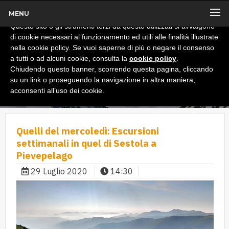
MENU
x
Informativa
Questo sito o gli strumenti terzi da questo utilizzati si avvalgono
di cookie necessari al funzionamento ed utili alle finalità illustrate
nella cookie policy. Se vuoi saperne di più o negare il consenso
a tutti o ad alcuni cookie, consulta la
cookie policy
.
Chiudendo questo banner, scorrendo questa pagina, cliccando
su un link o proseguendo la navigazione in altra maniera,
acconsenti all’uso dei cookie.
Quelli del mercoledì: Escursioni
settimanali in quel di Sestola a
Pievepelago
29 Luglio 2020
14:30