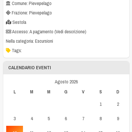
Comune: Pievepelago
Frazione: Pievepelago
Sestola
Accesso: A pagamento (Vedi descrizione)
Nella categoria:
Escursioni
Tags:
CALENDARIO EVENTI
Agosto 2026
L
M
M
G
V
S
D
1
2
3
4
5
6
7
8
9