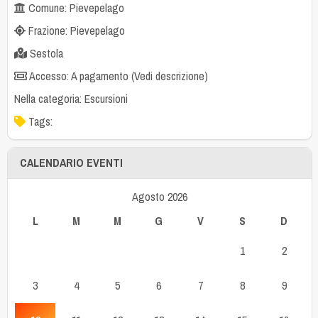
Comune: Pievepelago
Frazione: Pievepelago
Sestola
Accesso: A pagamento (Vedi descrizione)
Nella categoria:
Escursioni
Tags:
CALENDARIO EVENTI
Agosto 2026
L
M
M
G
V
S
D
1
2
3
4
5
6
7
8
9