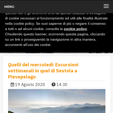
MENU
x
Informativa
Questo sito o gli strumenti terzi da questo utilizzati si avvalgono
di cookie necessari al funzionamento ed utili alle finalità illustrate
nella cookie policy. Se vuoi saperne di più o negare il consenso
a tutti o ad alcuni cookie, consulta la
cookie policy
.
Chiudendo questo banner, scorrendo questa pagina, cliccando
su un link o proseguendo la navigazione in altra maniera,
acconsenti all’uso dei cookie.
Quelli del mercoledì: Escursioni
settimanali in quel di Sestola a
Pievepelago
19 Agosto 2020
14:30