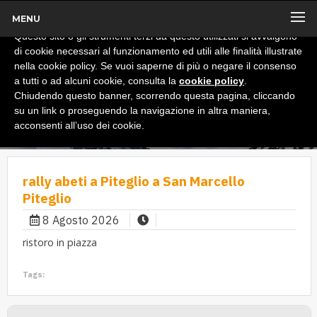
MENU
x
Informativa
Questo sito o gli strumenti terzi da questo utilizzati si avvalgono
di cookie necessari al funzionamento ed utili alle finalità illustrate
nella cookie policy. Se vuoi saperne di più o negare il consenso
a tutti o ad alcuni cookie, consulta la
cookie policy
.
Chiudendo questo banner, scorrendo questa pagina, cliccando
su un link o proseguendo la navigazione in altra maniera,
acconsenti all’uso dei cookie.
rally abeti a Piteglio a San Marcello
Piteglio
8 Agosto 2026
ristoro in piazza
Tags: