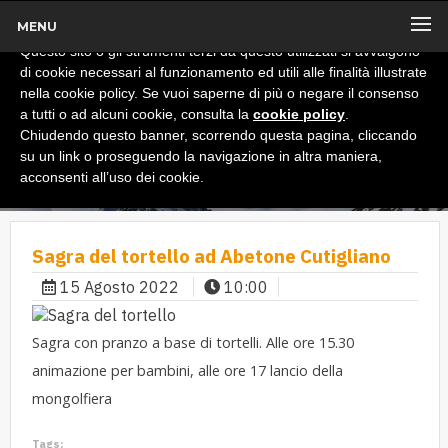
MENU
x
Informativa
Questo sito o gli strumenti terzi da questo utilizzati si avvalgono
di cookie necessari al funzionamento ed utili alle finalità illustrate
nella cookie policy. Se vuoi saperne di più o negare il consenso
a tutti o ad alcuni cookie, consulta la
cookie policy
.
Chiudendo questo banner, scorrendo questa pagina, cliccando
su un link o proseguendo la navigazione in altra maniera,
acconsenti all’uso dei cookie.
Sagra del tortello ad Abetone Cutigliano
15 Agosto 2022
10:00
Sagra con pranzo a base di tortelli. Alle ore 15.30
animazione per bambini, alle ore 17 lancio della
mongolfiera
Tags: