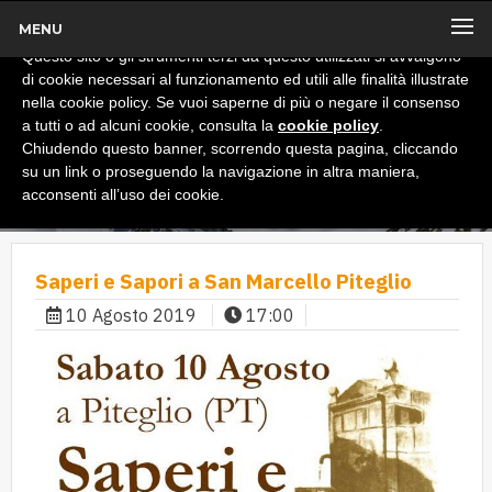
MENU
x
Informativa
Questo sito o gli strumenti terzi da questo utilizzati si avvalgono
di cookie necessari al funzionamento ed utili alle finalità illustrate
nella cookie policy. Se vuoi saperne di più o negare il consenso
a tutti o ad alcuni cookie, consulta la
cookie policy
.
Chiudendo questo banner, scorrendo questa pagina, cliccando
su un link o proseguendo la navigazione in altra maniera,
acconsenti all’uso dei cookie.
Saperi e Sapori a San Marcello Piteglio
10 Agosto 2019
17:00