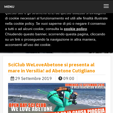
MENU
x
Informativa
Questo sito o gli strumenti terzi da questo utilizzati si avvalgono
di cookie necessari al funzionamento ed utili alle finalità illustrate
nella cookie policy. Se vuoi saperne di più o negare il consenso
a tutti o ad alcuni cookie, consulta la
cookie policy
.
Chiudendo questo banner, scorrendo questa pagina, cliccando
su un link o proseguendo la navigazione in altra maniera,
acconsenti all’uso dei cookie.
SciClub WeLoveAbetone si presenta al
mare in Versilia! ad Abetone Cutigliano
29 Settembre 2019
09:00