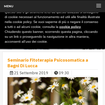
MENU
x
Informativa
Questo sito o gli strumenti terzi da questo utilizzati si avvalgono
di cookie necessari al funzionamento ed utili alle finalità illustrate
nella cookie policy. Se vuoi saperne di più o negare il consenso
a tutti o ad alcuni cookie, consulta la
cookie policy
.
Chiudendo questo banner, scorrendo questa pagina, cliccando
su un link o proseguendo la navigazione in altra maniera,
acconsenti all’uso dei cookie.
Seminario Fitoterapia Psicosomatica a
Bagni Di Lucca
21 Settembre 2019
09:30