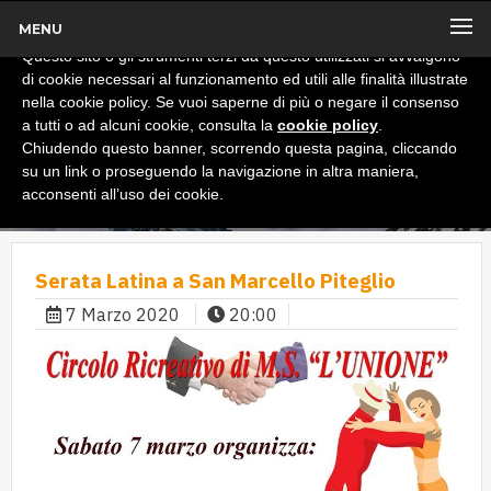
MENU
x
Informativa
Questo sito o gli strumenti terzi da questo utilizzati si avvalgono
di cookie necessari al funzionamento ed utili alle finalità illustrate
nella cookie policy. Se vuoi saperne di più o negare il consenso
a tutti o ad alcuni cookie, consulta la
cookie policy
.
Chiudendo questo banner, scorrendo questa pagina, cliccando
su un link o proseguendo la navigazione in altra maniera,
acconsenti all’uso dei cookie.
Serata Latina a San Marcello Piteglio
7 Marzo 2020
20:00