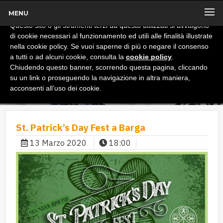
MENU
x
Informativa
Questo sito o gli strumenti terzi da questo utilizzati si avvalgono
di cookie necessari al funzionamento ed utili alle finalità illustrate
nella cookie policy. Se vuoi saperne di più o negare il consenso
a tutti o ad alcuni cookie, consulta la
cookie policy
.
Chiudendo questo banner, scorrendo questa pagina, cliccando
su un link o proseguendo la navigazione in altra maniera,
acconsenti all’uso dei cookie.
St. Patrick’s Day Fest a Barga
13 Marzo 2020
18:00