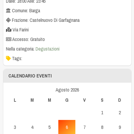
Dalle: 18:00 Alle: 23:45
Comune: Barga
Frazione: Castelnuovo Di Garfagnana
Via Farini
Accesso: Gratuito
Nella categoria:
Degustazioni
Tags:
CALENDARIO EVENTI
Agosto 2026
L
M
M
G
V
S
D
1
2
3
4
5
6
7
8
9