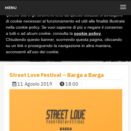
MENU
x
Informativa
Questo sito o gli strumenti terzi da questo utilizzati si avvalgono
di cookie necessari al funzionamento ed utili alle finalità illustrate
nella cookie policy. Se vuoi saperne di più o negare il consenso
a tutti o ad alcuni cookie, consulta la
cookie policy
.
Chiudendo questo banner, scorrendo questa pagina, cliccando
su un link o proseguendo la navigazione in altra maniera,
acconsenti all’uso dei cookie.
Street Love Festival – Barga a Barga
11 Agosto 2019
18:00