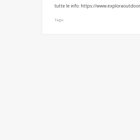
tutte le info:
https://www.exploraoutdoor.i
Tags: