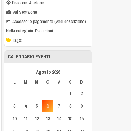
Frazione: Abetone
Val Sestaione
Accesso: A pagamento (Vedi descrizione)
Nella categoria:
Escursioni
Tags:
CALENDARIO EVENTI
Agosto 2026
L
M
M
G
V
S
D
1
2
3
4
5
6
7
8
9
10
11
12
13
14
15
16
17
18
19
20
21
22
23