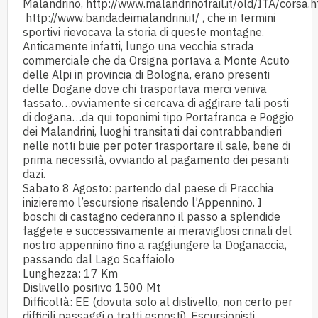
Malandrino,
http://www.malandrinotrail.it/old/ITA/corsa.
http://www.bandadeimalandrini.it/
, che in termini
sportivi rievocava la storia di queste montagne.
Anticamente infatti, lungo una vecchia strada
commerciale che da Orsigna portava a Monte Acuto
delle Alpi in provincia di Bologna, erano presenti
delle Dogane dove chi trasportava merci veniva
tassato…ovviamente si cercava di aggirare tali posti
di dogana…da qui toponimi tipo Portafranca e Poggio
dei Malandrini, luoghi transitati dai contrabbandieri
nelle notti buie per poter trasportare il sale, bene di
prima necessità, ovviando al pagamento dei pesanti
dazi.
Sabato 8 Agosto: partendo dal paese di Pracchia
inizieremo l’escursione risalendo l’Appennino. I
boschi di castagno cederanno il passo a splendide
faggete e successivamente ai meravigliosi crinali del
nostro appennino fino a raggiungere la Doganaccia,
passando dal Lago Scaffaiolo
Lunghezza: 17 Km
Dislivello positivo 1500 Mt
Difficoltà: EE (dovuta solo al dislivello, non certo per
difficili passaggi o tratti esposti). Escursionisti