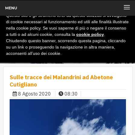
MENU
x
Informativa
Questo sito o gli strumenti terzi da questo utilizzati si avvalgono
di cookie necessari al funzionamento ed utili alle finalità illustrate
nella cookie policy. Se vuoi saperne di più o negare il consenso
a tutti o ad alcuni cookie, consulta la
cookie policy
.
Chiudendo questo banner, scorrendo questa pagina, cliccando
su un link o proseguendo la navigazione in altra maniera,
acconsenti all’uso dei cookie.
Sulle tracce dei Malandrini ad Abetone
Cutigliano
8 Agosto 2020
08:30