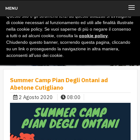
MENU
x
Informativa
Questo sito o gli strumenti terzi da questo utilizzati si avvalgono
di cookie necessari al funzionamento ed utili alle finalità illustrate
nella cookie policy. Se vuoi saperne di più o negare il consenso
a tutti o ad alcuni cookie, consulta la
cookie policy
.
Chiudendo questo banner, scorrendo questa pagina, cliccando
su un link o proseguendo la navigazione in altra maniera,
acconsenti all’uso dei cookie.
Summer Camp Pian Degli Ontani ad
Abetone Cutigliano
2 Agosto 2020
08:00