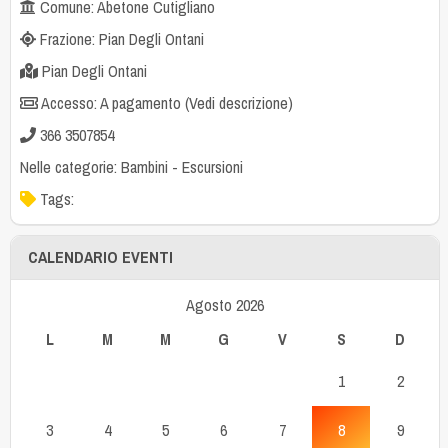
Comune: Abetone Cutigliano
Frazione: Pian Degli Ontani
Pian Degli Ontani
Accesso: A pagamento (Vedi descrizione)
366 3507854
Nelle categorie:
Bambini
-
Escursioni
Tags:
CALENDARIO EVENTI
Agosto 2026
L
M
M
G
V
S
D
1
2
3
4
5
6
7
8
9