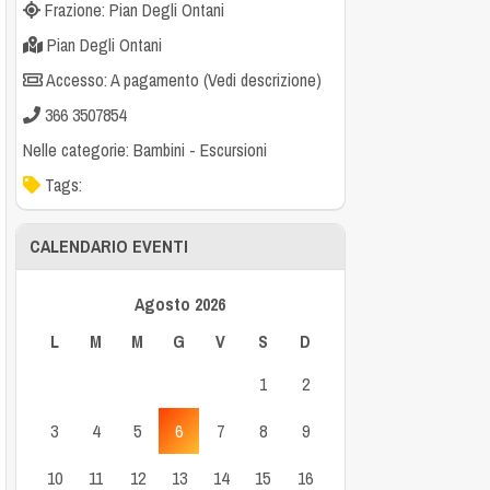
Frazione: Pian Degli Ontani
Pian Degli Ontani
Accesso: A pagamento (Vedi descrizione)
366 3507854
Nelle categorie:
Bambini
-
Escursioni
Tags:
CALENDARIO EVENTI
Agosto 2026
L
M
M
G
V
S
D
1
2
3
4
5
6
7
8
9
10
11
12
13
14
15
16