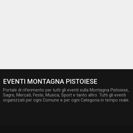
EVENTI MONTAGNA PISTOIESE
Portale di riferimento per tutti gli eventi sulla Montagna Pistoiese,
Sagre, Mercati, Feste, Musica, Sport e tanto altro. Tutti gli eventi
organizzati per ogni Comune e per ogni Categoria in tempo reale.