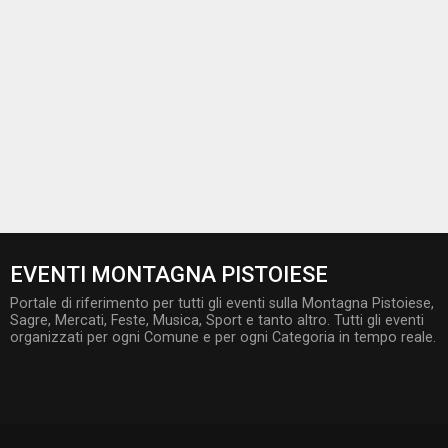
EVENTI MONTAGNA PISTOIESE
Portale di riferimento per tutti gli eventi sulla Montagna Pistoiese,
Sagre, Mercati, Feste, Musica, Sport e tanto altro. Tutti gli eventi
organizzati per ogni Comune e per ogni Categoria in tempo reale.