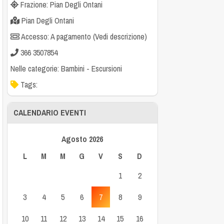
Frazione: Pian Degli Ontani
Pian Degli Ontani
Accesso: A pagamento (Vedi descrizione)
366 3507854
Nelle categorie:
Bambini
-
Escursioni
Tags:
CALENDARIO EVENTI
Agosto 2026
L
M
M
G
V
S
D
1
2
3
4
5
6
7
8
9
10
11
12
13
14
15
16