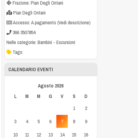
Frazione: Pian Degli Ontani
Pian Degli Ontani
Accesso: A pagamento (Vedi descrizione)
366 3507854
Nelle categorie:
Bambini
-
Escursioni
Tags:
CALENDARIO EVENTI
Agosto 2026
L
M
M
G
V
S
D
1
2
3
4
5
6
7
8
9
10
11
12
13
14
15
16