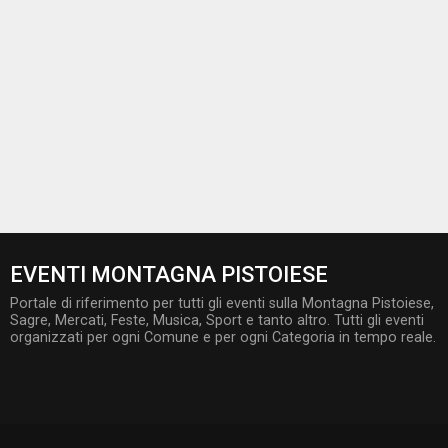
EVENTI MONTAGNA PISTOIESE
Portale di riferimento per tutti gli eventi sulla Montagna Pistoiese,
Sagre, Mercati, Feste, Musica, Sport e tanto altro. Tutti gli eventi
organizzati per ogni Comune e per ogni Categoria in tempo reale.