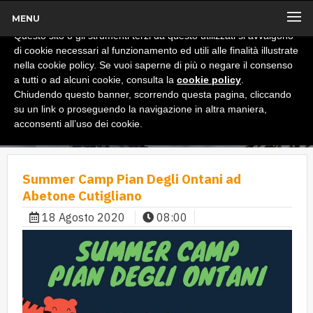
MENU
x
Informativa
Questo sito o gli strumenti terzi da questo utilizzati si avvalgono
di cookie necessari al funzionamento ed utili alle finalità illustrate
nella cookie policy. Se vuoi saperne di più o negare il consenso
a tutti o ad alcuni cookie, consulta la
cookie policy
.
Chiudendo questo banner, scorrendo questa pagina, cliccando
su un link o proseguendo la navigazione in altra maniera,
acconsenti all’uso dei cookie.
Summer Camp Pian Degli Ontani ad
Abetone Cutigliano
18 Agosto 2020
08:00