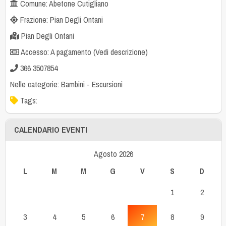
Comune: Abetone Cutigliano
Frazione: Pian Degli Ontani
Pian Degli Ontani
Accesso: A pagamento (Vedi descrizione)
366 3507854
Nelle categorie:
Bambini
-
Escursioni
Tags:
CALENDARIO EVENTI
Agosto 2026
L
M
M
G
V
S
D
1
2
3
4
5
6
7
8
9