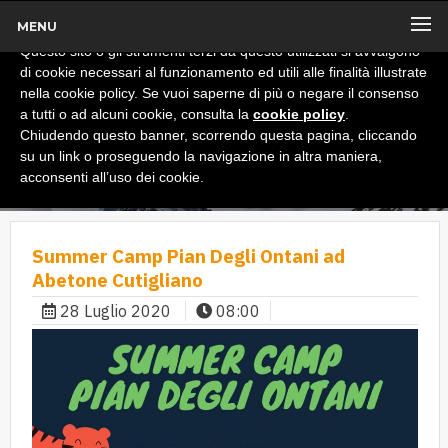
MENU
x
Informativa
Questo sito o gli strumenti terzi da questo utilizzati si avvalgono
di cookie necessari al funzionamento ed utili alle finalità illustrate
nella cookie policy. Se vuoi saperne di più o negare il consenso
a tutti o ad alcuni cookie, consulta la
cookie policy
.
Chiudendo questo banner, scorrendo questa pagina, cliccando
su un link o proseguendo la navigazione in altra maniera,
acconsenti all’uso dei cookie.
Summer Camp Pian Degli Ontani ad
Abetone Cutigliano
28 Luglio 2020
08:00