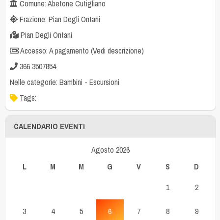
Comune: Abetone Cutigliano
Frazione: Pian Degli Ontani
Pian Degli Ontani
Accesso: A pagamento (Vedi descrizione)
366 3507854
Nelle categorie:
Bambini
-
Escursioni
Tags:
CALENDARIO EVENTI
Agosto 2026
L
M
M
G
V
S
D
1
2
3
4
5
6
7
8
9