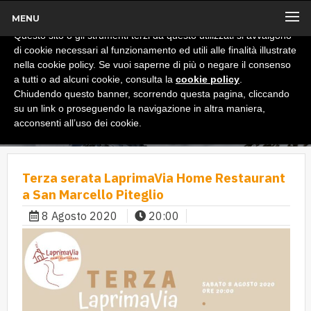
MENU
x
Informativa
Questo sito o gli strumenti terzi da questo utilizzati si avvalgono
di cookie necessari al funzionamento ed utili alle finalità illustrate
nella cookie policy. Se vuoi saperne di più o negare il consenso
a tutti o ad alcuni cookie, consulta la
cookie policy
.
Chiudendo questo banner, scorrendo questa pagina, cliccando
su un link o proseguendo la navigazione in altra maniera,
acconsenti all’uso dei cookie.
Terza serata LaprimaVia Home Restaurant
a San Marcello Piteglio
8 Agosto 2020
20:00