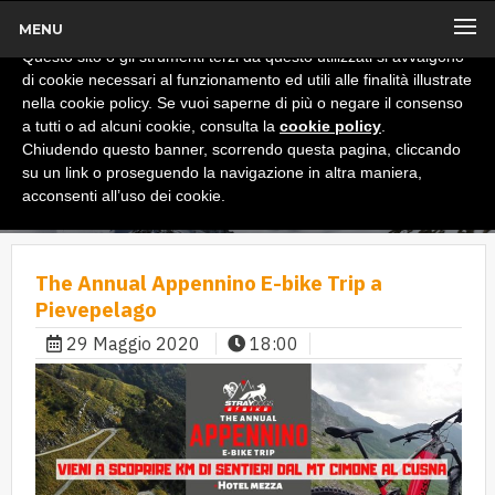
MENU
x
Informativa
Questo sito o gli strumenti terzi da questo utilizzati si avvalgono
di cookie necessari al funzionamento ed utili alle finalità illustrate
nella cookie policy. Se vuoi saperne di più o negare il consenso
a tutti o ad alcuni cookie, consulta la
cookie policy
.
Chiudendo questo banner, scorrendo questa pagina, cliccando
su un link o proseguendo la navigazione in altra maniera,
acconsenti all’uso dei cookie.
The Annual Appennino E-bike Trip a
Pievepelago
29 Maggio 2020
18:00