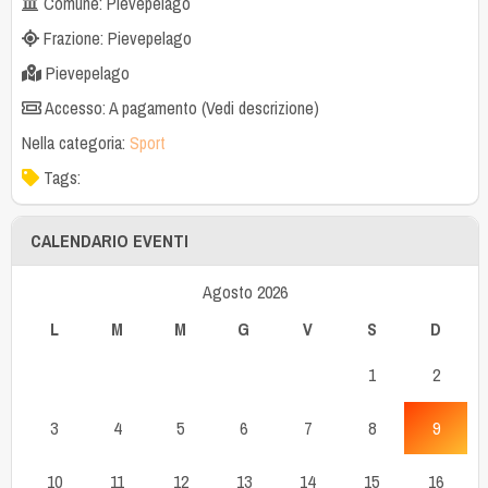
Comune: Pievepelago
Frazione: Pievepelago
Pievepelago
Accesso: A pagamento (Vedi descrizione)
Nella categoria:
Sport
Tags:
CALENDARIO EVENTI
Agosto 2026
L
M
M
G
V
S
D
1
2
3
4
5
6
7
8
9
10
11
12
13
14
15
16