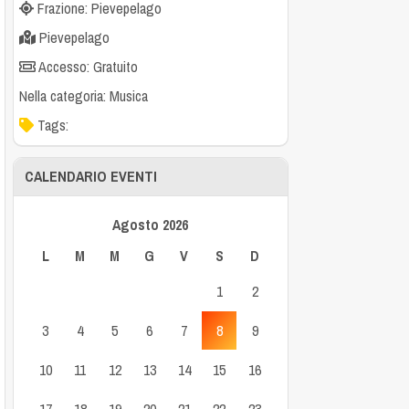
Frazione: Pievepelago
Pievepelago
Accesso: Gratuito
Nella categoria:
Musica
Tags:
CALENDARIO EVENTI
Agosto 2026
L
M
M
G
V
S
D
1
2
3
4
5
6
7
8
9
10
11
12
13
14
15
16
17
18
19
20
21
22
23