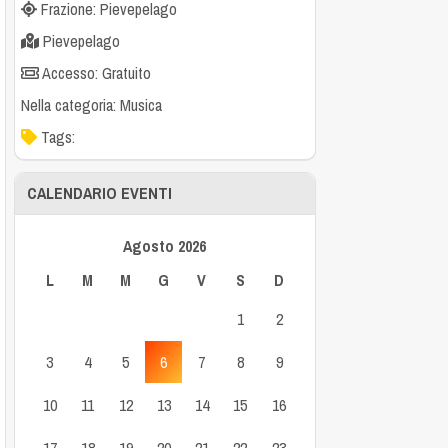
Frazione: Pievepelago
Pievepelago
Accesso: Gratuito
Nella categoria:
Musica
Tags:
CALENDARIO EVENTI
Agosto 2026
L
M
M
G
V
S
D
1
2
3
4
5
6
7
8
9
10
11
12
13
14
15
16
17
18
19
20
21
22
23