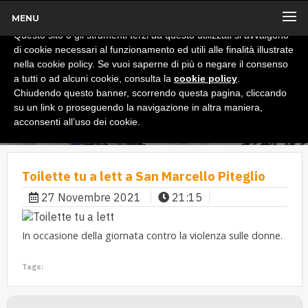
MENU
x
Informativa
Questo sito o gli strumenti terzi da questo utilizzati si avvalgono
di cookie necessari al funzionamento ed utili alle finalità illustrate
nella cookie policy. Se vuoi saperne di più o negare il consenso
a tutti o ad alcuni cookie, consulta la
cookie policy
.
Chiudendo questo banner, scorrendo questa pagina, cliccando
su un link o proseguendo la navigazione in altra maniera,
acconsenti all’uso dei cookie.
Toilette tu a lett a San Marcello Piteglio
27 Novembre 2021
21:15
In occasione della giornata contro la violenza sulle donne.
Tags: