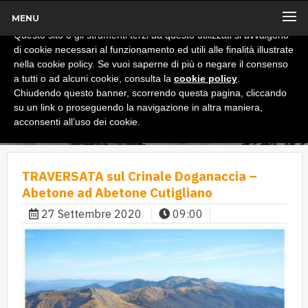
MENU
x
Informativa
Questo sito o gli strumenti terzi da questo utilizzati si avvalgono
di cookie necessari al funzionamento ed utili alle finalità illustrate
nella cookie policy. Se vuoi saperne di più o negare il consenso
a tutti o ad alcuni cookie, consulta la
cookie policy
.
Chiudendo questo banner, scorrendo questa pagina, cliccando
su un link o proseguendo la navigazione in altra maniera,
acconsenti all’uso dei cookie.
TRAVERSATA sul Crinale Doganaccia –
Abetone ad Abetone Cutigliano
27 Settembre 2020
09:00