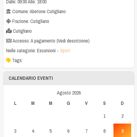
Dalle: 09:00 Alle: 18:00
Comune: Abetone Cutigliano
Frazione: Cutigliano
Cutigliano
Accesso: A pagamento (Vedi descrizione)
Nelle categorie:
Escursioni
-
Sport
Tags:
CALENDARIO EVENTI
Agosto 2026
L
M
M
G
V
S
D
1
2
3
4
5
6
7
8
9