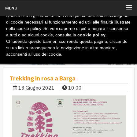
MENU
x
Informativa
Questo sito o gli strumenti terzi da questo utilizzati si avvalgono
di cookie necessari al funzionamento ed utili alle finalità illustrate
nella cookie policy. Se vuoi saperne di più o negare il consenso
a tutti o ad alcuni cookie, consulta la
cookie policy
.
Chiudendo questo banner, scorrendo questa pagina, cliccando
su un link o proseguendo la navigazione in altra maniera,
acconsenti all’uso dei cookie.
Trekking in rosa a Barga
13 Giugno 2021
10:00