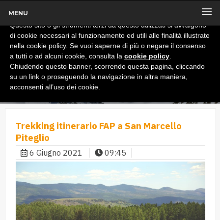
MENU
x
Informativa
Questo sito o gli strumenti terzi da questo utilizzati si avvalgono
di cookie necessari al funzionamento ed utili alle finalità illustrate
nella cookie policy. Se vuoi saperne di più o negare il consenso
a tutti o ad alcuni cookie, consulta la
cookie policy
.
Chiudendo questo banner, scorrendo questa pagina, cliccando
su un link o proseguendo la navigazione in altra maniera,
acconsenti all’uso dei cookie.
Trekking itinerario FAP a San Marcello
Piteglio
6 Giugno 2021
09:45