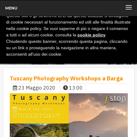
MENU
x
Informativa
Questo sito o gli strumenti terzi da questo utilizzati si avvalgono
di cookie necessari al funzionamento ed utili alle finalità illustrate
nella cookie policy. Se vuoi saperne di più o negare il consenso
a tutti o ad alcuni cookie, consulta la
cookie policy
.
Chiudendo questo banner, scorrendo questa pagina, cliccando
su un link o proseguendo la navigazione in altra maniera,
acconsenti all’uso dei cookie.
Tuscany Photography Workshops a Barga
23 Maggio 2020
13:00