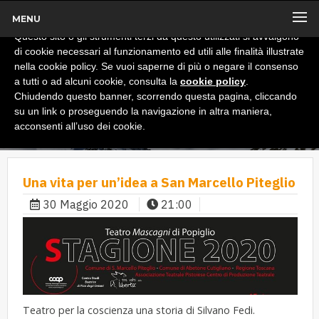
MENU
x
Informativa
Questo sito o gli strumenti terzi da questo utilizzati si avvalgono
di cookie necessari al funzionamento ed utili alle finalità illustrate
nella cookie policy. Se vuoi saperne di più o negare il consenso
a tutti o ad alcuni cookie, consulta la
cookie policy
.
Chiudendo questo banner, scorrendo questa pagina, cliccando
su un link o proseguendo la navigazione in altra maniera,
acconsenti all’uso dei cookie.
Una vita per un’idea a San Marcello Piteglio
30 Maggio 2020
21:00
Teatro per la coscienza una storia di Silvano Fedi.