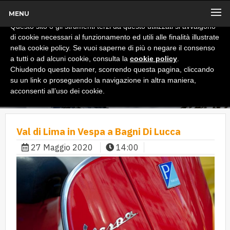
MENU
x
Informativa
Questo sito o gli strumenti terzi da questo utilizzati si avvalgono
di cookie necessari al funzionamento ed utili alle finalità illustrate
nella cookie policy. Se vuoi saperne di più o negare il consenso
a tutti o ad alcuni cookie, consulta la
cookie policy
.
Chiudendo questo banner, scorrendo questa pagina, cliccando
su un link o proseguendo la navigazione in altra maniera,
acconsenti all’uso dei cookie.
Val di Lima in Vespa a Bagni Di Lucca
27 Maggio 2020
14:00