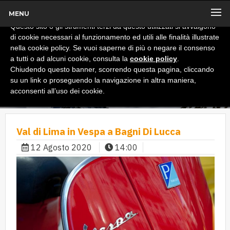
MENU
x
Informativa
Questo sito o gli strumenti terzi da questo utilizzati si avvalgono
di cookie necessari al funzionamento ed utili alle finalità illustrate
nella cookie policy. Se vuoi saperne di più o negare il consenso
a tutti o ad alcuni cookie, consulta la
cookie policy
.
Chiudendo questo banner, scorrendo questa pagina, cliccando
su un link o proseguendo la navigazione in altra maniera,
acconsenti all’uso dei cookie.
Val di Lima in Vespa a Bagni Di Lucca
12 Agosto 2020
14:00