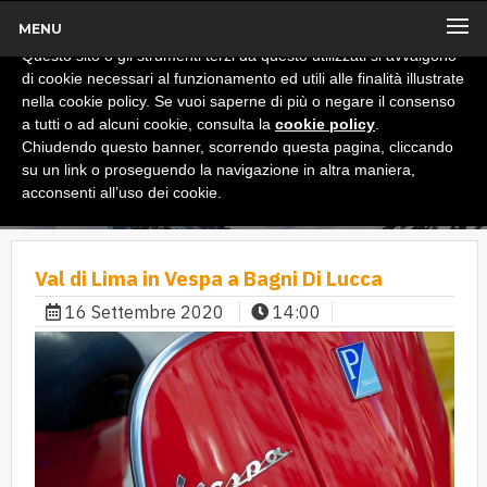
MENU
x
Informativa
Questo sito o gli strumenti terzi da questo utilizzati si avvalgono
di cookie necessari al funzionamento ed utili alle finalità illustrate
nella cookie policy. Se vuoi saperne di più o negare il consenso
a tutti o ad alcuni cookie, consulta la
cookie policy
.
Chiudendo questo banner, scorrendo questa pagina, cliccando
su un link o proseguendo la navigazione in altra maniera,
acconsenti all’uso dei cookie.
Val di Lima in Vespa a Bagni Di Lucca
16 Settembre 2020
14:00