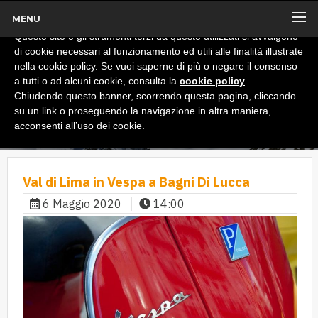
MENU
x
Informativa
Questo sito o gli strumenti terzi da questo utilizzati si avvalgono
di cookie necessari al funzionamento ed utili alle finalità illustrate
nella cookie policy. Se vuoi saperne di più o negare il consenso
a tutti o ad alcuni cookie, consulta la
cookie policy
.
Chiudendo questo banner, scorrendo questa pagina, cliccando
su un link o proseguendo la navigazione in altra maniera,
acconsenti all’uso dei cookie.
Val di Lima in Vespa a Bagni Di Lucca
6 Maggio 2020
14:00