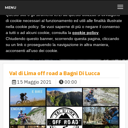
MENU
x
Informativa
Questo sito o gli strumenti terzi da questo utilizzati si avvalgono
di cookie necessari al funzionamento ed utili alle finalità illustrate
nella cookie policy. Se vuoi saperne di più o negare il consenso
a tutti o ad alcuni cookie, consulta la
cookie policy
.
Chiudendo questo banner, scorrendo questa pagina, cliccando
su un link o proseguendo la navigazione in altra maniera,
acconsenti all’uso dei cookie.
Val di Lima off road a Bagni Di Lucca
15 Maggio 2021
00:00