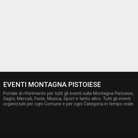
EVENTI MONTAGNA PISTOIESE
Portale di riferimento per tutti gli eventi sulla Montagna Pistoiese,
Sagre, Mercati, Feste, Musica, Sport e tanto altro. Tutti gli eventi
organizzati per ogni Comune e per ogni Categoria in tempo reale.