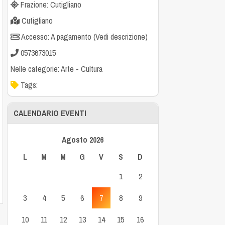
Frazione: Cutigliano
Cutigliano
Accesso: A pagamento (Vedi descrizione)
0573673015
Nelle categorie:
Arte
-
Cultura
Tags:
CALENDARIO EVENTI
Agosto 2026
L
M
M
G
V
S
D
1
2
3
4
5
6
7
8
9
10
11
12
13
14
15
16