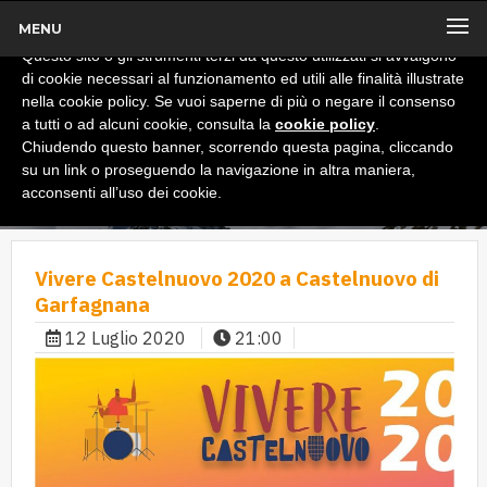
MENU
x
Informativa
Questo sito o gli strumenti terzi da questo utilizzati si avvalgono
di cookie necessari al funzionamento ed utili alle finalità illustrate
nella cookie policy. Se vuoi saperne di più o negare il consenso
a tutti o ad alcuni cookie, consulta la
cookie policy
.
Chiudendo questo banner, scorrendo questa pagina, cliccando
su un link o proseguendo la navigazione in altra maniera,
acconsenti all’uso dei cookie.
Vivere Castelnuovo 2020 a Castelnuovo di
Garfagnana
12 Luglio 2020
21:00