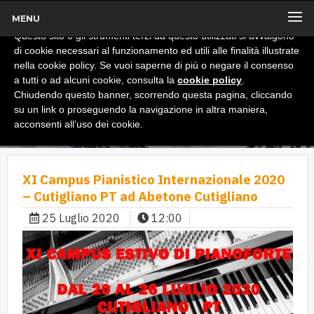
MENU
x
Informativa
Questo sito o gli strumenti terzi da questo utilizzati si avvalgono
di cookie necessari al funzionamento ed utili alle finalità illustrate
nella cookie policy. Se vuoi saperne di più o negare il consenso
a tutti o ad alcuni cookie, consulta la
cookie policy
.
Chiudendo questo banner, scorrendo questa pagina, cliccando
su un link o proseguendo la navigazione in altra maniera,
acconsenti all’uso dei cookie.
XI Campus Pianistico Internazionale 2020
– Cutigliano PT ad Abetone Cutigliano
25 Luglio 2020
12:00