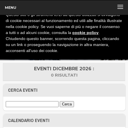
MENU
x
Informativa
Questo sito o gli strumenti terzi da questo utilizzati si avvalgono
di cookie necessari al funzionamento ed utili alle finalità illustrate
nella cookie policy. Se vuoi saperne di più o negare il consenso
a tutti o ad alcuni cookie, consulta la
cookie policy
.
Chiudendo questo banner, scorrendo questa pagina, cliccando
su un link o proseguendo la navigazione in altra maniera,
acconsenti all’uso dei cookie.
EVENTI DICEMBRE 2026 :
0 RISULTATI
CERCA EVENTI
CALENDARIO EVENTI