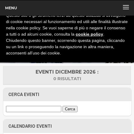
MENU
x
Informativa
Questo sito o gli strumenti terzi da questo utilizzati si avvalgono
di cookie necessari al funzionamento ed utili alle finalità illustrate
nella cookie policy. Se vuoi saperne di più o negare il consenso
a tutti o ad alcuni cookie, consulta la
cookie policy
.
Chiudendo questo banner, scorrendo questa pagina, cliccando
su un link o proseguendo la navigazione in altra maniera,
acconsenti all’uso dei cookie.
EVENTI DICEMBRE 2026 :
0 RISULTATI
CERCA EVENTI
CALENDARIO EVENTI