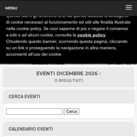
MENU
x
Informativa
Questo sito o gli strumenti terzi da questo utilizzati si avvalgono
di cookie necessari al funzionamento ed utili alle finalità illustrate
nella cookie policy. Se vuoi saperne di più o negare il consenso
a tutti o ad alcuni cookie, consulta la
cookie policy
.
Chiudendo questo banner, scorrendo questa pagina, cliccando
su un link o proseguendo la navigazione in altra maniera,
acconsenti all’uso dei cookie.
EVENTI DICEMBRE 2026 :
0 RISULTATI
CERCA EVENTI
CALENDARIO EVENTI