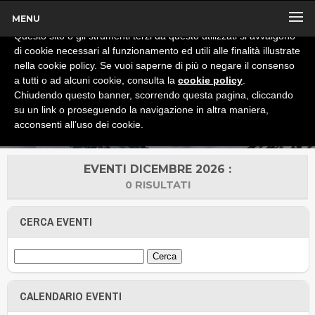
MENU
x
Informativa
Questo sito o gli strumenti terzi da questo utilizzati si avvalgono
di cookie necessari al funzionamento ed utili alle finalità illustrate
nella cookie policy. Se vuoi saperne di più o negare il consenso
a tutti o ad alcuni cookie, consulta la
cookie policy
.
Chiudendo questo banner, scorrendo questa pagina, cliccando
su un link o proseguendo la navigazione in altra maniera,
acconsenti all’uso dei cookie.
EVENTI DICEMBRE 2026 :
0 RISULTATI
CERCA EVENTI
CALENDARIO EVENTI