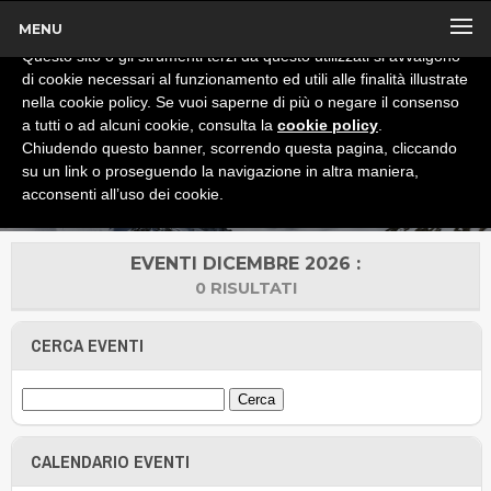
MENU
x
Informativa
Questo sito o gli strumenti terzi da questo utilizzati si avvalgono
di cookie necessari al funzionamento ed utili alle finalità illustrate
nella cookie policy. Se vuoi saperne di più o negare il consenso
a tutti o ad alcuni cookie, consulta la
cookie policy
.
Chiudendo questo banner, scorrendo questa pagina, cliccando
su un link o proseguendo la navigazione in altra maniera,
acconsenti all’uso dei cookie.
EVENTI DICEMBRE 2026 :
0 RISULTATI
CERCA EVENTI
CALENDARIO EVENTI