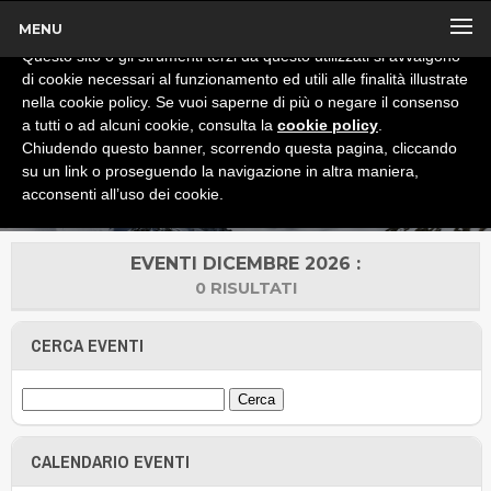
MENU
x
Informativa
Questo sito o gli strumenti terzi da questo utilizzati si avvalgono
di cookie necessari al funzionamento ed utili alle finalità illustrate
nella cookie policy. Se vuoi saperne di più o negare il consenso
a tutti o ad alcuni cookie, consulta la
cookie policy
.
Chiudendo questo banner, scorrendo questa pagina, cliccando
su un link o proseguendo la navigazione in altra maniera,
acconsenti all’uso dei cookie.
EVENTI DICEMBRE 2026 :
0 RISULTATI
CERCA EVENTI
CALENDARIO EVENTI