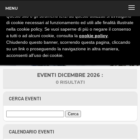
MENU
x
Informativa
Questo sito o gli strumenti terzi da questo utilizzati si avvalgono
di cookie necessari al funzionamento ed utili alle finalità illustrate
nella cookie policy. Se vuoi saperne di più o negare il consenso
a tutti o ad alcuni cookie, consulta la
cookie policy
.
Chiudendo questo banner, scorrendo questa pagina, cliccando
su un link o proseguendo la navigazione in altra maniera,
acconsenti all’uso dei cookie.
EVENTI DICEMBRE 2026 :
0 RISULTATI
CERCA EVENTI
CALENDARIO EVENTI