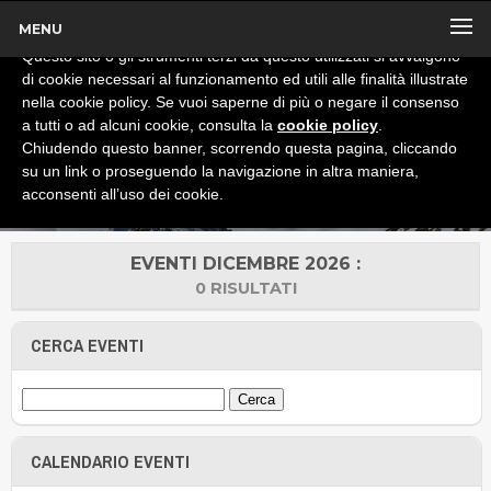
MENU
x
Informativa
Questo sito o gli strumenti terzi da questo utilizzati si avvalgono
di cookie necessari al funzionamento ed utili alle finalità illustrate
nella cookie policy. Se vuoi saperne di più o negare il consenso
a tutti o ad alcuni cookie, consulta la
cookie policy
.
Chiudendo questo banner, scorrendo questa pagina, cliccando
su un link o proseguendo la navigazione in altra maniera,
acconsenti all’uso dei cookie.
EVENTI DICEMBRE 2026 :
0 RISULTATI
CERCA EVENTI
CALENDARIO EVENTI