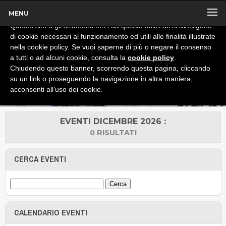
MENU
x
Informativa
Questo sito o gli strumenti terzi da questo utilizzati si avvalgono
di cookie necessari al funzionamento ed utili alle finalità illustrate
nella cookie policy. Se vuoi saperne di più o negare il consenso
a tutti o ad alcuni cookie, consulta la
cookie policy
.
Chiudendo questo banner, scorrendo questa pagina, cliccando
su un link o proseguendo la navigazione in altra maniera,
acconsenti all’uso dei cookie.
EVENTI DICEMBRE 2026 :
0 RISULTATI
CERCA EVENTI
CALENDARIO EVENTI