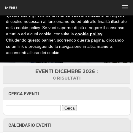
MENU
x
Informativa
Questo sito o gli strumenti terzi da questo utilizzati si avvalgono
di cookie necessari al funzionamento ed utili alle finalità illustrate
nella cookie policy. Se vuoi saperne di più o negare il consenso
a tutti o ad alcuni cookie, consulta la
cookie policy
.
Chiudendo questo banner, scorrendo questa pagina, cliccando
su un link o proseguendo la navigazione in altra maniera,
acconsenti all’uso dei cookie.
EVENTI DICEMBRE 2026 :
0 RISULTATI
CERCA EVENTI
CALENDARIO EVENTI