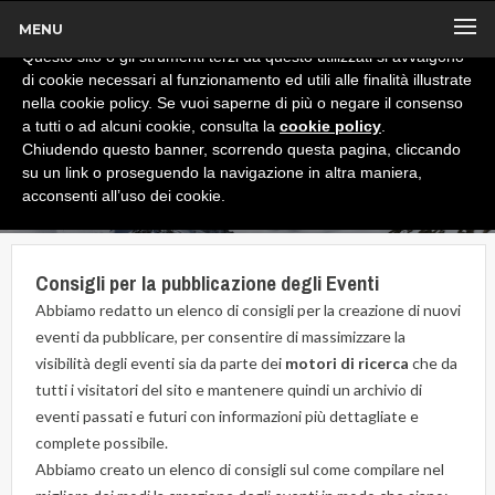
MENU
x
Informativa
Questo sito o gli strumenti terzi da questo utilizzati si avvalgono
di cookie necessari al funzionamento ed utili alle finalità illustrate
nella cookie policy. Se vuoi saperne di più o negare il consenso
a tutti o ad alcuni cookie, consulta la
cookie policy
.
Chiudendo questo banner, scorrendo questa pagina, cliccando
su un link o proseguendo la navigazione in altra maniera,
acconsenti all’uso dei cookie.
Consigli per la pubblicazione degli Eventi
Abbiamo redatto un elenco di consigli per la creazione di nuovi
eventi da pubblicare, per consentire di massimizzare la
visibilità degli eventi sia da parte dei
motori di ricerca
che da
tutti i visitatori del sito e mantenere quindi un archivio di
eventi passati e futuri con informazioni più dettagliate e
complete possibile.
Abbiamo creato un elenco di consigli sul come compilare nel